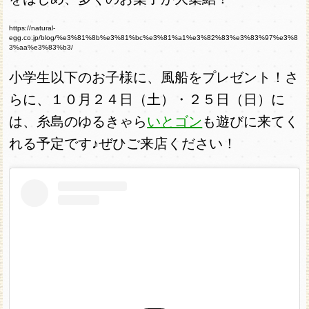
https://natural-
egg.co.jp/blog/%e3%81%8b%e3%81%bc%e3%81%a1%e3%82%83%e3%83%97%e3%8
3%aa%e3%83%b3/
小学生以下のお子様に、風船をプレゼント！さ
らに、１０月２４日（土）・２５日（日）に
は、糸島のゆるきゃら
いとゴン
も遊びに来てく
れる予定です♪ぜひご来店ください！