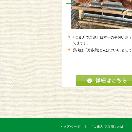
｢つまんでご卵｣=日本一の平飼い卵
てます）。
鶏肉は「万歩鶏(まんぽけい)」とし