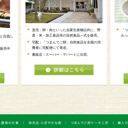
直売：卵・肉といった自家生産物以外に、野
「つ
菜・米・加工食品等の自然食品一式を販売。
わっ
（と自負し
宅配：「つまんでご卵」自然食品を全国の消
費者に宅配便にて発送。
て販売中
量販店：スーパー・デパートに出荷。