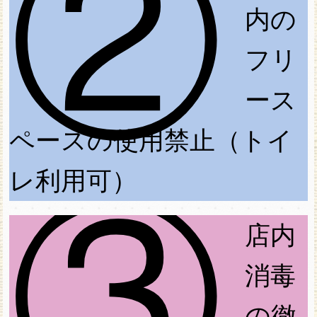
②
内の
フリ
ース
ペースの使用禁止（トイ
レ利用可）
③
店内
消毒
の徹