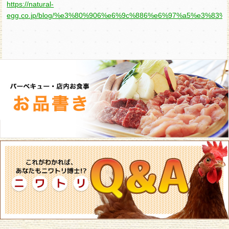
https://natural-
egg.co.jp/blog/%e3%80%906%e6%9c%886%e6%97%a5%e3%