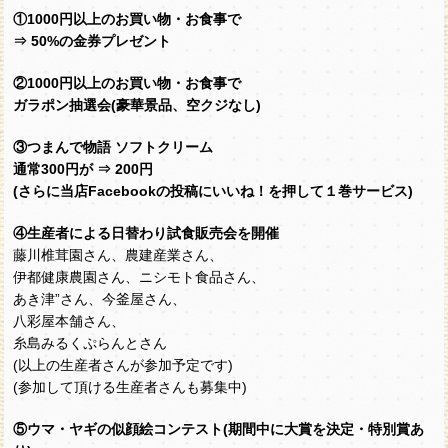
①1000円以上のお買い物・お食事で
⇒ 50%の金券プレゼント
②1000円以上のお買い物・お食事で
ガラポン抽選会(豪華景品、空クジなし)
③つまんで物語 ソフトクリーム
通常300円が ⇒ 200円
(さらに当店Facebookの投稿にいいね！を押して１巻サービス)
④生産者による日替わり試食販売会を開催
藤川椎茸園さん、農建産業さん、
伊都健康農園さん、ニシモト食品さん、
あき津”さん、今釜屋さん、
八彩屋本舗さん、
糸島みるくぷらんとさん
(以上の生産者さんが参加予定です)
(参加して頂ける生産者さんも募集中)
⑤ウマ・ヤギの似顔絵コンテスト(期間中に大賞を決定・特別賞あ