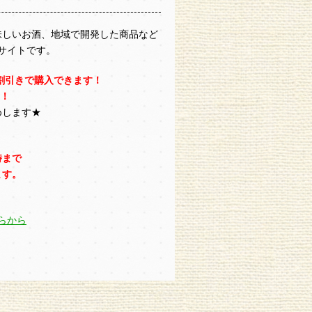
味しいお酒、地域で開発した商品など
サイトです。
割引きで購入できます！
！！
めします★
時まで
ます。
らから