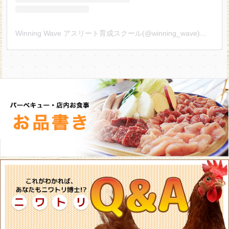
Winning Wave アスリート育成スクール(@winning_wave)がシェアした投稿