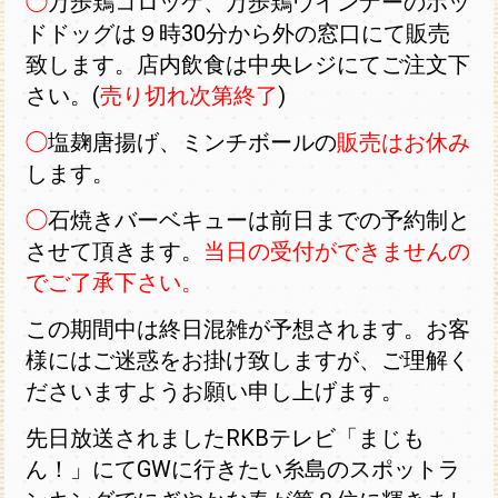
◯
万歩鶏コロッケ、万歩鶏ウインナーのホッ
ドドッグは９時30分から外の窓口にて販売
致します。店内飲食は中央レジにてご注文下
さい。(
売り切れ次第終了
)
◯
塩麹唐揚げ、ミンチボールの
販売はお休み
します。
◯
石焼きバーベキューは前日までの予約制と
させて頂きます。
当日の受付ができませんの
でご了承下さい。
この期間中は終日混雑が予想されます。お客
様にはご迷惑をお掛け致しますが、ご理解く
ださいますようお願い申し上げます。
先日放送されましたRKBテレビ「まじも
ん！」にてGWに行きたい糸島のスポットラ