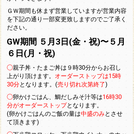
ＧＷ期間も休まず営業していますが営業内容
を下記の通り一部変更致しますのでご了承く
ださい。
GW期間 ５月3日(金・祝)〜５月
６日(月・祝)
◯
親子丼・たまご丼は９時30分からお召し
上がり頂けます。
オーダーストップは15時
30分
となります。(
売り切れ次第終了
)
◯
卵かけごはん、鯛だしみそ汁等は
16時30
分がオーダーストップ
となります。
(卵かけごはんのご飯の量は
中盛のみ
とさせ
て頂きます)