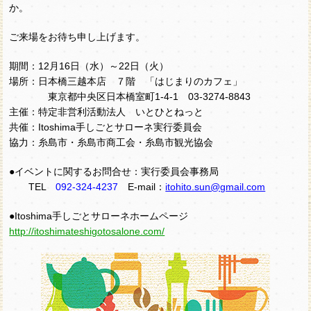
か。
ご来場をお待ち申し上げます。
期間：12月16日（水）～22日（火）
場所：日本橋三越本店 ７階 「はじまりのカフェ」
東京都中央区日本橋室町1-4-1 03-3274-8843
主催：特定非営利活動法人 いとひとねっと
共催：Itoshima手しごとサローネ実行委員会
協力：糸島市・糸島市商工会・糸島市観光協会
●イベントに関するお問合せ：実行委員会事務局
TEL
092-324-4237
E-mail：
itohito.sun@gmail.com
●Itoshima手しごとサローネホームページ
http://itoshimateshigotosalone.com/