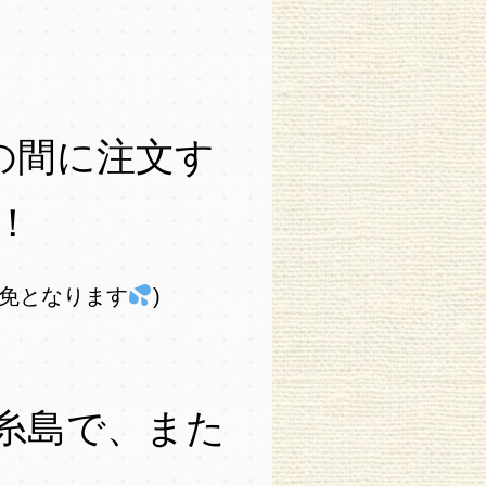
5の間に注文す
！
御免となります
)
糸島で、また