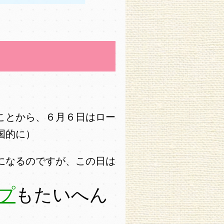
ことから、６月６日はロー
国的に）
になるのですが、この日は
プ
もたいへん