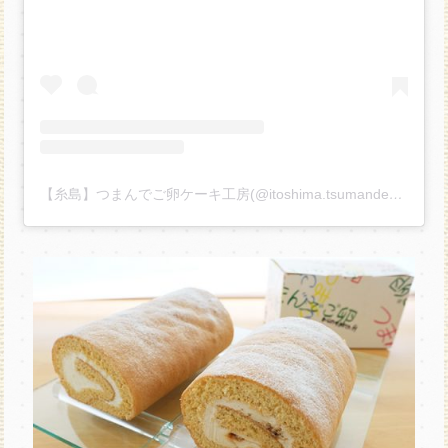
【糸島】つまんでご卵ケーキ工房(@itoshima.tsumandegoran_cake)がシェアした投稿