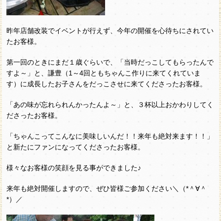
昨年店舗改装でイベントが行えず、今年の開催を心待ちにされてい
たお客様。
第一回のときにまだ１歳ぐらいで、「当時だっこしてもらったんで
すよ～」と、謙豊（1～4回ともちゃんこ作りに来てくれていま
す）に成長したお子さんをだっこさせに来てくださったお客様。
「あの味が忘れられんかったんよ～」と、３杯以上おかわりしてく
ださったお客様。
「ちゃんこってこんなに美味しいんだ！！来年も絶対来ます！！」
と新たにファンになってくださったお客様。
様々なお客様の笑顔を見る事ができました♪
来年も絶対開催しますので、ぜひ皆様ご参加ください＼（*＾∀＾
*）／