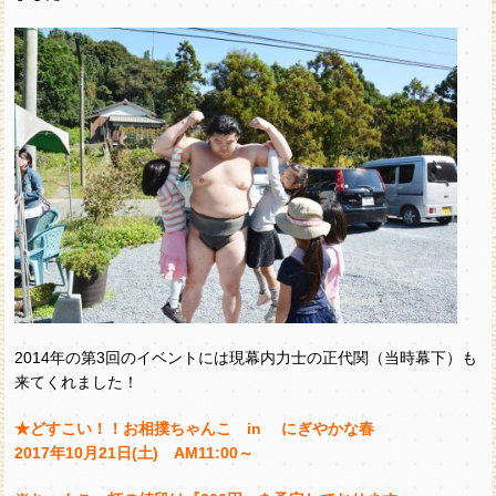
2014年の第3回のイベントには現幕内力士の正代関（当時幕下）も
来てくれました！
★どすこい！！お相撲ちゃんこ in にぎやかな春
2017
年
10
月
21
日
(
土
) AM11:00
～