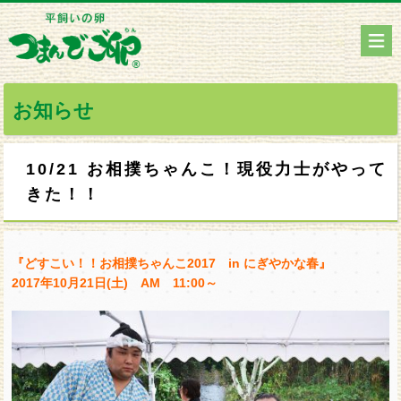
お知らせ
10/21 お相撲ちゃんこ！現役力士がやって
きた！！
『どすこい！！お相撲ちゃんこ2017 in にぎやかな春』
2017
年
10
月
21
日
(
土
) AM 11:00
～