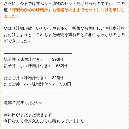
さらに、今までは丼ぶり＋漬物のセットだけだったのですが、この
度
『特製わかめの味噌汁』も価格そのままでセットにつける事にし
ました！
やはり汁物が欲しいという声も多く、折角なら美味しいお味噌汁を
お付けしようと、これもまた研究を重ね丼との相性ばっちりのもの
ができました♪
―――――――――――――――――
親子丼（味噌汁付き） 990円
親子丼 小（味噌汁付き） 682円
たまご丼（味噌汁付き） 825円
たまご丼 小（味噌汁付き） 583円
―――――――――――――――――
是非ご賞味ください♪
寒い日がまだまだ続きます
今日なんて雪が久方ぶりに積もっていました