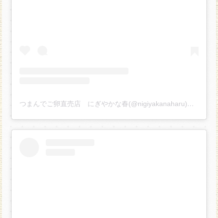
つまんでご卵直売店 にぎやかな春(@nigiyakanaharu)がシェアした投稿