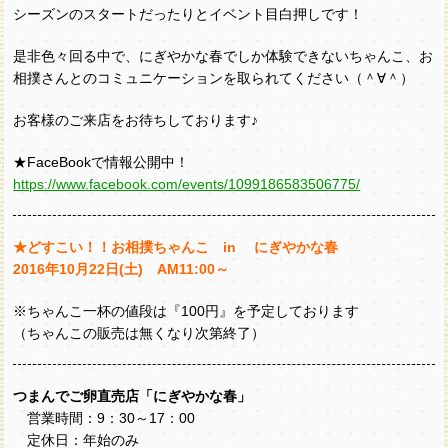
シーズンのスタートだったりとイベント目白押しです！
是非色々回る中で、にぎやかな春でしか体験できないちゃんこ、お
相撲さんとのコミュニケーションを取られてください（＾∀＾）
お客様のご来店をお待ちしております♪
★FaceBookで情報公開中！
https://www.facebook.com/events/1099186583506775/
★どすこい！！お相撲ちゃんこ in にぎやかな春
2016
年
10
月
22
日
(
土
) AM11:00
～
※ちゃんこ一杯の値段は『100円』を予定しております
（ちゃんこの販売は無くなり次第終了）
つまんでご卵直売店「にぎやかな春」
営業時間：9：30～17：00
定休日：年始のみ