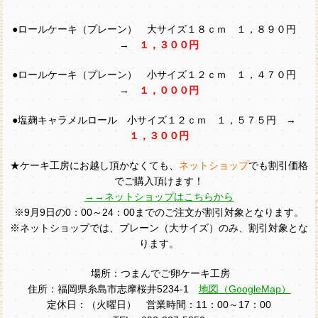
●ロールケーキ（プレーン） 大サイズ１８ｃｍ １，８９０円
→
１，３００円
●ロールケーキ（プレーン） 小サイズ１２ｃｍ １，４７０円
→
１，０００円
●塩麹キャラメルロール 小サイズ１２ｃｍ １，５７５円 →
１，３００円
★ケーキ工房にお越し頂かなくても、
ネットショップ
でも割引価格
でご購入頂けます！
→→ネットショップはこちらから
※9月9日の0：00～24：00までのご注文が割引対象となります。
※ネットショップでは、プレーン（大サイズ）のみ、割引対象とな
ります。
場所：つまんでご卵ケーキ工房
住所：福岡県糸島市志摩桜井5234-1
地図（GoogleMap）
定休日：（火曜日） 営業時間：11：00～17：00