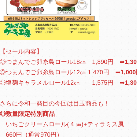
【セール内容】
◎つまんでご卵糸島ロール18㎝ 1,890円 ➡
1,3
◎つまんでご卵糸島ロール12㎝ 1,470円 ➡
1,00
◎塩麹キャラメルロール12㎝ 1,575円 ➡
1,3
さらに令和一発目の今回は目玉商品も！
◎数量限定特別商品
いちごクリームロール(４㎝)+ティラミス風
660円（通常970円）