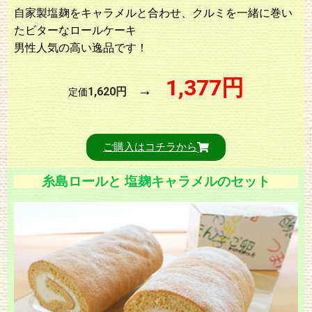
自家製塩麹をキャラメルと合わせ、クルミを一緒に巻い
たビターなロールケーキ
男性人気の高い逸品です！
1,377円
→
1,620円
定価
ご購入はコチラから
糸島ロールと 塩麹キャラメルのセット