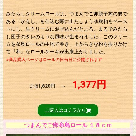
みたらしクリームロールは、つまんでご卵親子丼の要で
ある「かえし」を仕込む際に出たしょうゆ麹粕をペース
トにし、生クリームに混ぜ込んだところ、まるでみたら
し団子のタレのような風味が生まれました。このクリー
ムを糸島ロールの生地で巻き、上からきな粉を振りかけ
て『和』なロールケーキが出来上がりました。
※商品購入ページはロールの日当日に公開されます
1,377円
→
1,620円
定価
ご購入はコチラから
つまんでご卵糸島ロール １８ｃｍ