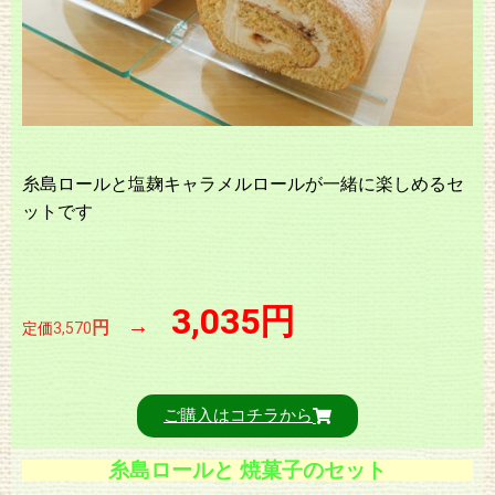
糸島ロールと塩麹キャラメルロールが一緒に楽しめるセ
ットです
3,035円
→
円
定価
3,570
ご購入はコチラから
糸島ロールと 焼菓子のセット