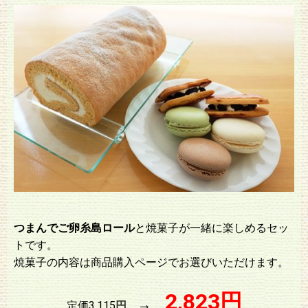
つまんでご卵糸島ロール
と焼菓子が一緒に楽しめるセッ
トです。
焼菓子の内容は商品購入ページでお選びいただけます。
2,823
円
→
定価3,115
円