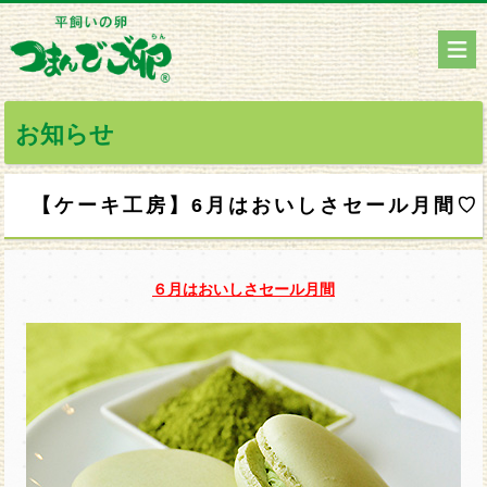
お知らせ
【ケーキ工房】6月はおいしさセール月間♡
６月はおいしさセール月間