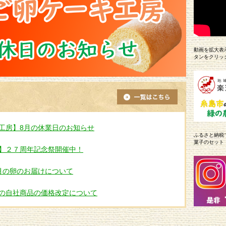
動画を拡大表
タンをクリッ
工房】8月の休業日のお知らせ
ふるさと納税
菓子のセット
】２７周年記念祭開催中！
月の卵のお届けについて
の自社商品の価格改定について