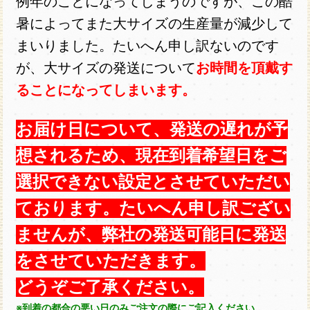
例年のことになってしまうのですが、この酷
暑によってまた大サイズの生産量が減少して
まいりました。たいへん申し訳ないのです
が、大サイズの発送について
お時間を頂戴す
ることになってしまいます。
お届け日について、発送の遅れが予
想されるため、現在到着希望日をご
選択できない設定とさせていただい
ております。たいへん申し訳ござい
ませんが、弊社の発送可能日に発送
をさせていただきます。
どうぞご了承ください。
※到着の都合の悪い日のみご注文の際にご記入ください。