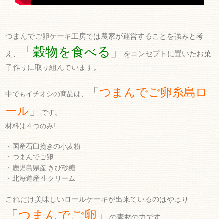
つまんでご卵ケーキ工房では農家が運営することを強みと考
「
穀物を食べる
」
え、
をコンセプトに置いたお菓
子作りに取り組んでいます。
「
つまんでご卵糸島ロ
中でもイチオシの商品は、
ール
」
です。
材料は４つのみ!
・国産石臼挽きの小麦粉
・つまんでご卵
・鹿児島県産 きび砂糖
・北海道産 生クリーム
これだけ美味しいロールケーキが出来ているのはやはり
「
つまんでご卵
」
の素材の力です。