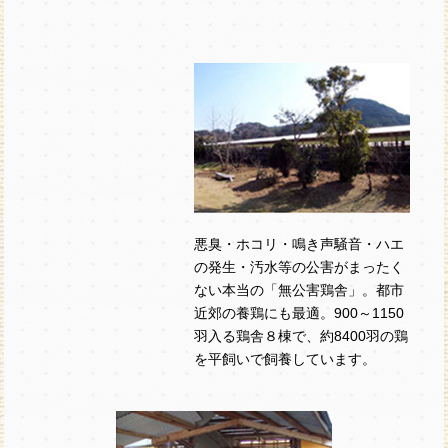
悪臭・ホコリ・鳴き声騒音・ハエ
の発生・汚水等の公害がまったく
ない本当の「無公害鶏舎」。都市
近郊の養鶏にも最適。900～1150
羽入る鶏舎８棟で、約8400羽の鶏
を平飼いで飼養しています。