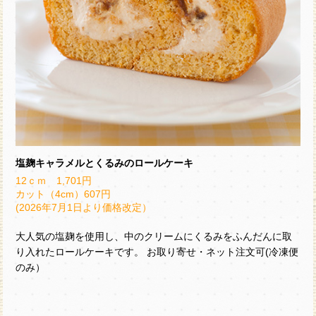
塩麹キャラメルとくるみのロールケーキ
12ｃｍ 1,701円
カット（4cm）607円
(2026年7月1日より価格改定）
大人気の塩麹を使用し、中のクリームにくるみをふんだんに取
り入れたロールケーキです。 お取り寄せ・ネット注文可(冷凍便
のみ）