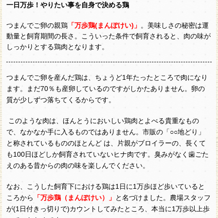
一日万歩！やりたい事を自身で決める鶏
つまんでご卵の親鶏
「万歩鶏(まんぽけい)」
。美味しさの秘密は運
動量と飼育期間の長さ。こういった条件で飼育されると、肉の味が
しっかりとする鶏肉となります。
つまんでご卵を産んだ鶏は、ちょうど1年たったところで肉になり
ます。まだ70％も産卵しているのですがしかたありません。卵の
質が少しずつ落ちてくるからです。
このような肉は、ほんとうにおいしい鶏肉とよべる貴重なもの
で、なかなか手に入るものではありません。市販の「○○地どり」
と称されているもののほとんど は、片親がブロイラーの、長くて
も100日ほどしか飼育されていないヒナ肉です。臭みがなく歯ごた
えのある昔からの肉の味を楽しんでください。
なお、こうした飼育下における鶏は1日に1万歩ほど歩いていると
ころから
「万歩鶏（まんぽけい）」
と名づけました。農場スタッフ
が(1日付きっ切りで)カウントしてみたところ、本当に1万歩以上歩