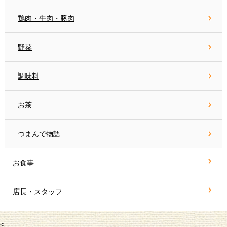
鶏肉・牛肉・豚肉
野菜
調味料
お茶
つまんで物語
お食事
店長・スタッフ
<