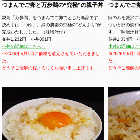
つまんでご卵と万歩鶏の“究極”の親子丼
つまんでご
親鳥「万歩鶏」をつまんでご卵でとじた逸品です。
卵のみを贅沢に
決め手は「つゆ」。緑の農園の究極の”どんぶり”が
つゆと卵の調和
完成いたしました。（味噌汁付）
す。（味噌汁付
並丼1,232円 小丼891円
並丼1,034円 
小丼の詳細はこちら→
小丼の詳細はこ
※2026年5月1日に価格を改定させていただきまし
※2026年5月
た。
た。
どうぞご理解の程よろしくお願い申し上げます。
どうぞご理解の