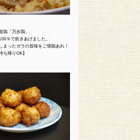
親鶏「万歩鶏」
100％で炊きあげました。
しまったガラの旨味をご堪能あれ！
【持ち帰りOK】