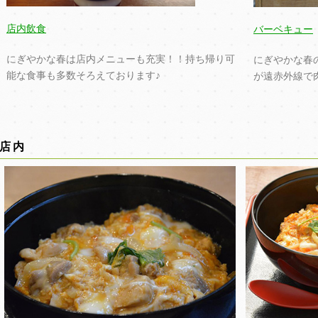
店内飲食
バーベキュー
にぎやかな春は店内メニューも充実！！持ち帰り可
にぎやかな春の
能な食事も多数そろえております♪
が遠赤外線で
店内