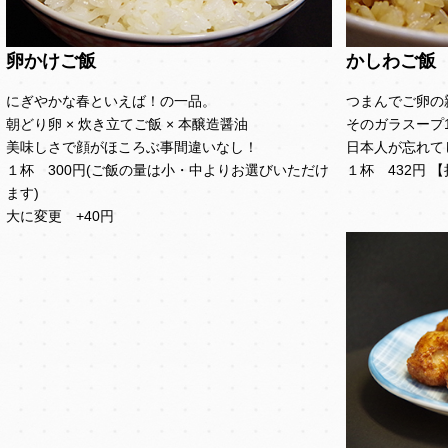
卵かけご飯
かしわご飯
にぎやかな春といえば！の一品。
つまんでご卵の
朝どり卵 × 炊き立てご飯 × 本醸造醤油
そのガラスープ
美味しさで顔がほころぶ事間違いなし！
日本人が忘れて
１杯 300円(ご飯の量は小・中よりお選びいただけ
１杯 432円 
ます)
大に変更 +40円