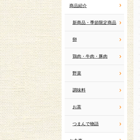
商品紹介
新商品・季節限定商品
卵
鶏肉・牛肉・豚肉
野菜
調味料
お茶
つまんで物語