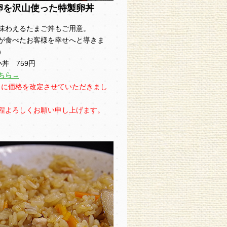
卵を沢山使った特製卵丼
味わえるたまご丼もご用意。
が食べたお客様を幸せへと導きま
）
小丼 759円
ちら→
1日に価格を改定させていただきまし
程よろしくお願い申し上げます。