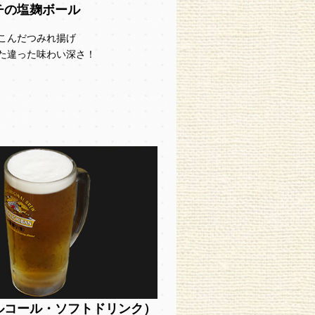
チの塩麹ボール
こんだつみれ揚げ
た違った味わい深さ！
】
ルコール・ソフトドリンク）