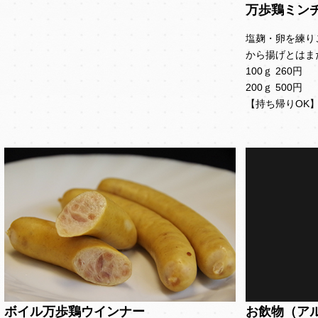
万歩鶏ミン
塩麹・卵を練り
から揚げとはま
100ｇ 260円
200ｇ 500円
【持ち帰りOK
ボイル万歩鶏ウインナー
お飲物（ア